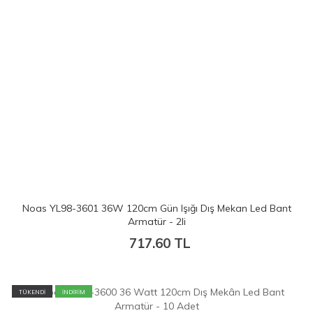
Noas YL98-3601 36W 120cm Gün Işığı Dış Mekan Led Bant
Armatür - 2li
717.60
TL
TÜKENDİ
İNDİRİM