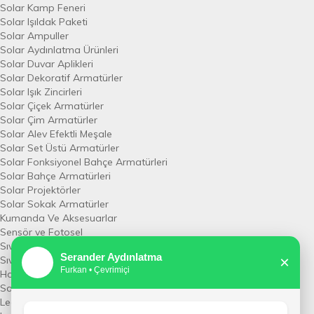
Solar Kamp Feneri
Solar Işıldak Paketi
Solar Ampuller
Solar Aydınlatma Ürünleri
Solar Duvar Aplikleri
Solar Dekoratif Armatürler
Solar Işık Zincirleri
Solar Çiçek Armatürler
Solar Çim Armatürler
Solar Alev Efektli Meşale
Solar Set Üstü Armatürler
Solar Fonksiyonel Bahçe Armatürleri
Solar Bahçe Armatürleri
Solar Projektörler
Solar Sokak Armatürler
Kumanda Ve Aksesuarlar
Sensör ve Fotosel
Sıva Altı Sensör
Serander Aydınlatma
×
👨
Sıva Üstü Sensör
Furkan • Çevrimiçi
Horoz
Sarkıt Aydınlatma Armatüleri
Led Armatürler