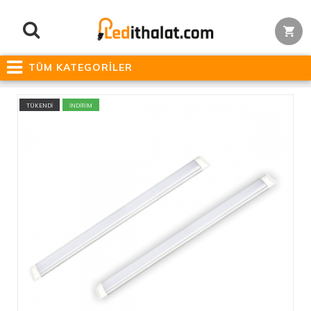
TÜM KATEGORİLER
TÜKENDİ
İNDİRİM