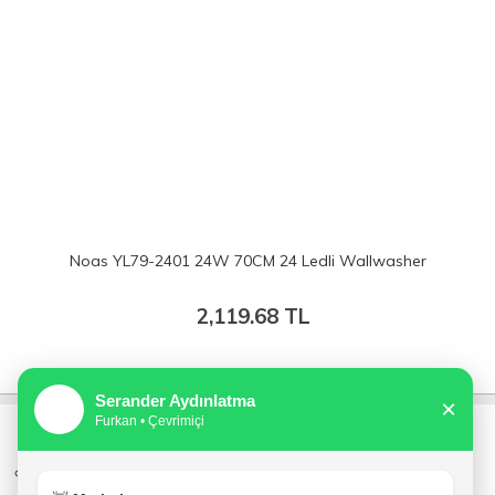
Noas YL79-2401 24W 70CM 24 Ledli Wallwasher
2,119.68
TL
Serander Aydınlatma
×
👨
Furkan • Çevrimiçi
KURUMSAL
MÜŞTERİ HİZMETLERİ
S.S.S.
S.S.S.