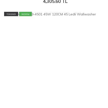
4,305.60
TL
TÜKENDİ
İNDİRİM