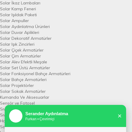
Solar İkaz Lambaları
Solar Kamp Feneri
Solar Işıldak Paketi
Solar Ampuller
Solar Aydınlatma Ürünleri
Solar Duvar Aplikleri
Solar Dekoratif Armatürler
Solar Işık Zincirleri
Solar Çiçek Armatürler
Solar Çim Armatürler
Solar Alev Efektli Meşale
Solar Set Üstü Armatürler
Solar Fonksiyonel Bahçe Armatürleri
Solar Bahçe Armatürleri
Solar Projektörler
Solar Sokak Armatürler
Kumanda Ve Aksesuarlar
Sensör ve Fotosel
Sıva Altı Sensör
Serander Aydınlatma
×
👨
Sıva Üstü Sensör
Furkan • Çevrimiçi
Horoz
Sarkıt Aydınlatma Armatüleri