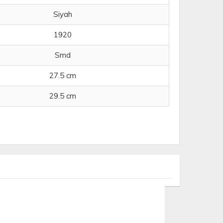
Siyah
1920
Smd
27.5 cm
29.5 cm