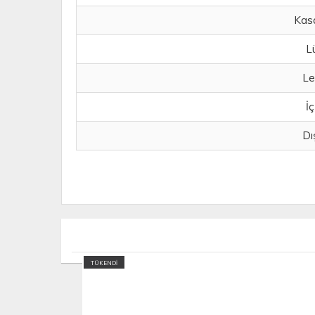
Kas
L
Le
İç
Dı
TÜKENDİ