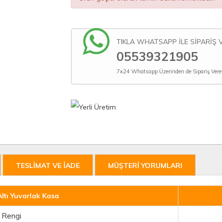
TIKLA WHATSAPP İLE SİPARİŞ 
05539321905
7x24 Whatsapp Üzerinden de Sipariş Verebi
TESLİMAT VE İADE
MÜŞTERİ YORUMLARI
ltı Yuvarlak Kasa
k Rengi