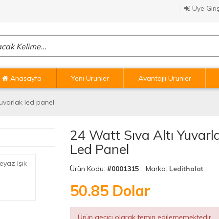
Üye Giriş
Anasayfa
Yeni Ürünler
Avantajlı Ürünler
yuvarlak led panel
24 Watt Sıva Altı Yuvarl
Led Panel
Ürün Kodu:
#0001315
Marka:
Ledithalat
50.85
Dolar
Ürün geçici olarak temin edilememektedir.