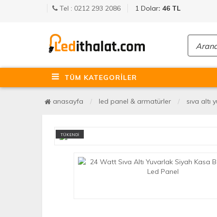
Tel : 0212 293 2086
1 Dolar
: 46 TL
TÜM KATEGORİLER
anasayfa
led panel & armatürler
sıva altı 
TÜKENDİ